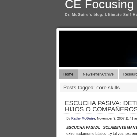
CE Focusing
Dr. McGuire's blog: Ultimate Self-H
Home
Newsletter Archive
Resource
Posts tagged: core skills
ESCUCHA PASIVA: DET
HIJOS O COMPAÑEROS
By
Kathy McGuire
, November 9, 2007 11:41 
ESCUCHA PASIVA: SOLAMENTE MANT
extremadamente básico…y tal vez ¡extremad