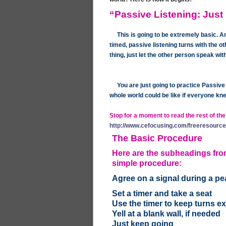
“Passive Listening: Just 
This is going to be extremely basic. A
timed, passive listening turns with the o
thing, just let the other person speak wit
Y
ou are just going to practice Passive 
whole world could be like if everyone knew
Stop for a moment to read the rest of th
http://www.cefocusing.com/freeresourc
The Basic Procedure
Here are the subheadings from
simple procedure:
Agree on a signal during a pe
Set a timer and take a seat
Use the timer to keep turns e
Yell at a blank wall, if needed
Just keep going