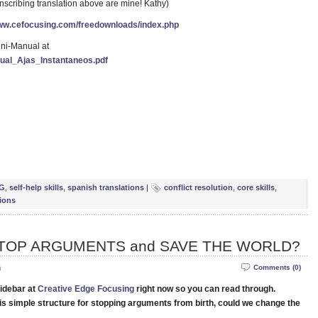
nscribing translation above are mine! Kathy)
www.cefocusing.com/freedownloads/index.php
ini-Manual at
nual_Ajas_Instantaneos.pdf
e
NG
,
self-help skills
,
spanish translations
|
conflict resolution
,
core skills
,
tions
 STOP ARGUMENTS and SAVE THE WORLD?
m
Comments (0)
idebar at
Creative Edge Focusing
right now so you can read through.
is simple structure for stopping arguments from birth, could we change the