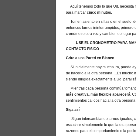
Aquí tenemos todo lo que Ud. necesita h
para marcar
cinco minutos.
Tomen asiento en sillas o en el suelo, de
entonces turnos ininterrumpidos, primero 
cronómetro otra vez y cambien de lugar par
USE EL CRONOMETRO PARA MAN
CONTACTO FISICO
Grite a una Pared en Blanco
Si inicialmente hay mucha ira, puede ay
de hacerlo a la otra persona….Es mucho má
siendo dirigida exactamente a Ud. paraliz
Mientras cada persona continúa tomando t
más creativa, más flexible aparecerá.
Co
sentimientos cálidos hacia la otra persona
Siga así
Sigan intercambiando turnos iguales, co
escuchar simplemente lo que la otra perso
razones para el comportamiento o la posi