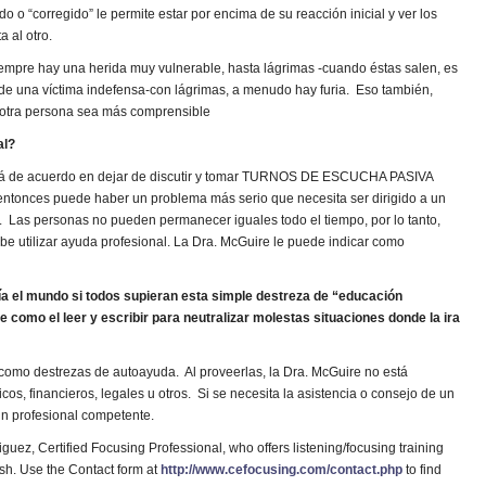
 o “corregido” le permite estar por encima de su reacción inicial y ver los
 al otro.
empre hay una herida muy vulnerable, hasta lágrimas -cuando éstas salen, es
de una víctima indefensa-con lágrimas, a menudo hay furia. Eso también,
 otra persona sea más comprensible
al?
stá de acuerdo en dejar de discutir y tomar TURNOS DE ESCUCHA PASIVA
entonces puede haber un problema más serio que necesita ser dirigido a un
. Las personas no pueden permanecer iguales todo el tiempo, por lo tanto,
e utilizar ayuda profesional. La Dra. McGuire le puede indicar como
 el mundo si todos supieran esta simple destreza de “educación
como el leer y escribir para neutralizar molestas situaciones donde la ira
como destrezas de autoayuda. Al proveerlas, la Dra. McGuire no está
os, financieros, legales u otros. Si se necesita la asistencia o consejo de un
un profesional competente.
guez, Certified Focusing Professional, who offers listening/focusing training
sh. Use the Contact form at
http://www.cefocusing.com/contact.php
to find