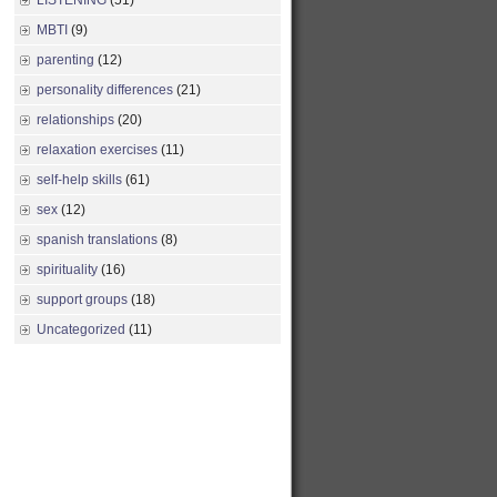
LISTENING
(51)
MBTI
(9)
parenting
(12)
personality differences
(21)
relationships
(20)
relaxation exercises
(11)
self-help skills
(61)
sex
(12)
spanish translations
(8)
spirituality
(16)
support groups
(18)
Uncategorized
(11)