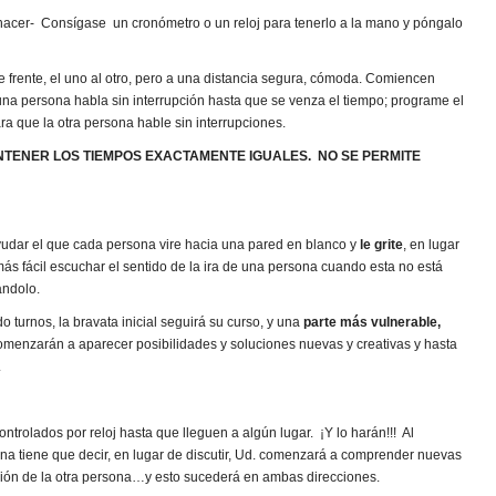
acer- Consígase un cronómetro o un reloj para tenerlo a la mano y póngalo
 frente, el uno al otro, pero a una distancia segura, cómoda. Comiencen
una persona habla sin interrupción hasta que se venza el tiempo; programe el
a que la otra persona hable sin interrupciones.
TENER LOS TIEMPOS EXACTAMENTE IGUALES. NO SE PERMITE
udar el que cada persona vire hacia una pared en blanco y
le grite
, en lugar
s fácil escuchar el sentido de la ira de una persona cuando esta no está
ándolo.
urnos, la bravata inicial seguirá su curso, y una
parte más vulnerable,
menzarán a aparecer posibilidades y soluciones nuevas y creativas y hasta
.
ntrolados por reloj hasta que lleguen a algún lugar. ¡Y lo harán!!! Al
na tiene que decir, en lugar de discutir, Ud. comenzará a comprender nuevas
ción de la otra persona…y esto sucederá en ambas direcciones.