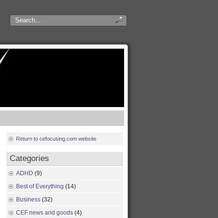
Return to cefocusing.com website
Categories
ADHD
(9)
Best of Everything
(14)
Business
(32)
CEF news and goods
(4)