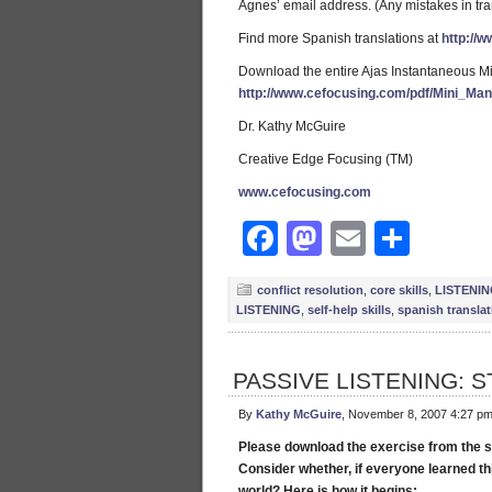
Agnes’ email address. (Any mistakes in tra
Find more Spanish translations at
http://
Download the entire Ajas Instantaneous M
http://www.cefocusing.com/pdf/Mini_Ma
Dr. Kathy McGuire
Creative Edge Focusing (TM)
www.cefocusing.com
Facebook
Mastodon
Email
Shar
conflict resolution
,
core skills
,
LISTENI
LISTENING
,
self-help skills
,
spanish transla
PASSIVE LISTENING:
By
Kathy McGuire
, November 8, 2007 4:27 p
Please download the exercise from the s
Consider whether, if everyone learned th
world? Here is how it begins: