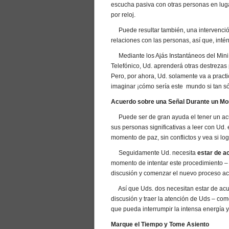
escucha pasiva con otras personas en luga
por reloj.
Puede resultar también, una intervenció
relaciones con las personas, así que, intén
Mediante los Ajás Instantáneos del Mini
Telefónico, Ud. aprenderá otras destreza
Pero, por ahora, Ud. solamente va a practi
imaginar ¡cómo sería este mundo si tan só
Acuerdo sobre una Señal Durante un M
Puede ser de gran ayuda el tener un acuer
sus personas significativas a leer con Ud
momento de paz, sin conflictos y vea si lo
Seguidamente Ud. necesita
estar de a
momento de intentar este procedimiento –
discusión y comenzar el nuevo proceso a
Así que Uds. dos necesitan estar de acue
discusión y traer la atención de Uds – como 
que pueda interrumpir la intensa energí
Marque el Tiempo y Tome Asiento