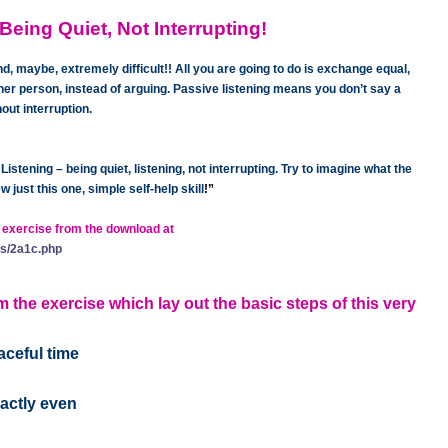
Being Quiet, Not Inte
rrupting!
nd, maybe, extremely difficult!! All you are going to do is exchange equal,
ther person, instead of arguing. Passive listening means you don’t say a
hout interruption.
Listening – being quiet, listening, not interrupting. Try to imagine what the
 just this one, simple self-help skill
!”
e exercise from the download at
es/2a1c.php
 the exercise which lay out the basic steps of this very
aceful time
xactly even