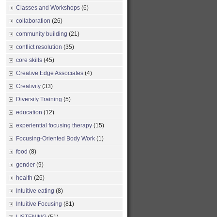
Classes and Workshops
(6)
collaboration
(26)
community building
(21)
conflict resolution
(35)
core skills
(45)
Creative Edge Associates
(4)
Creativity
(33)
Diversity Training
(5)
education
(12)
experiential focusing therapy
(15)
Focusing-Oriented Body Work
(1)
food
(8)
gender
(9)
health
(26)
Intuitive eating
(8)
Intuitive Focusing
(81)