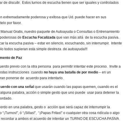
r de discutir. Estos turnos de escucha tienen que ser iguales y controlados
n extremadamente poderosa y exitosa que Ud. puede hacer en sus
telo por favor.
 Manual Gratis, nuestro paquete de Autoayuda o Consultas o Entrenamiento
s poderosas de
Escucha Focalizada
que van más allá de la escucha pasiva.
car la escucha pasiva – estar en silencio, escuchando, sin interrumpir. Intente
lo todos supieran esta simple destreza de autoayuda!!!
omento de Paz
do previo con la otra persona para permitir intentar este proceso. Invite a
. estas instrucciones cuando
no haya una batalla de por medio
– en un
gran ponerse de acuerdo para intentarlo.
cuerdo con una señal
que usarán cuando las papas quemen, cuando es el
 alguna palabra, acción o simple gesto que uno puede usar para detener la
cordado.
rdo en una palabra, gesto o acción que será capaz de interrumpir la
“¡Turnos!”, ó “¡Sillas!”, “¡Papas Fritas!” o cualquier otra cosa ridícula o algo
a y recordar a ambos el acuerdo de intentar un TURNO DE ESCUCHA PASIVA