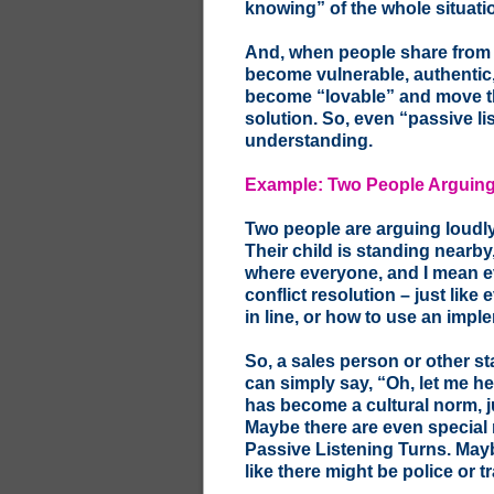
knowing” of the whole situatio
And, when people share from T
become vulnerable, authentic,
become “lovable” and move th
solution. So, even “passive li
understanding.
Example: Two People Arguing 
Two people are arguing loudly
Their child is standing nearby,
where everyone, and I mean ev
conflict resolution – just lik
in line, or how to use an imple
So, a sales person or other sta
can simply say, “Oh, let me h
has become a cultural norm, just
Maybe there are even special 
Passive Listening Turns. Mayb
like there might be police or tr