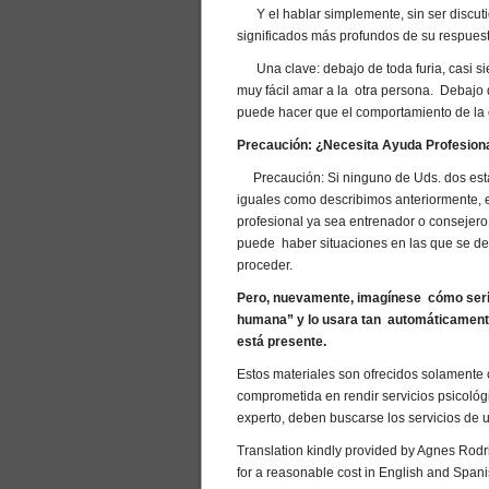
Y el hablar simplemente, sin ser discutido
significados más profundos de su respuesta
Una clave: debajo de toda furia, casi si
muy fácil amar a la otra persona. Debajo 
puede hacer que el comportamiento de la
Precaución: ¿Necesita Ayuda Profesion
Precaución: Si ninguno de Uds. dos e
iguales como describimos anteriormente, 
profesional ya sea entrenador o consejero
puede haber situaciones en las que se deb
proceder.
Pero, nuevamente, imagínese cómo sería
humana” y lo usara tan automáticamente 
está presente.
Estos materiales son ofrecidos solamente 
comprometida en rendir servicios psicológic
experto, deben buscarse los servicios de 
Translation kindly provided by Agnes Rodri
for a reasonable cost in English and Spani