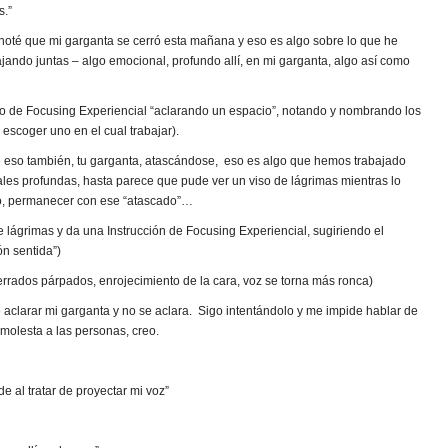
s.”
oté que mi garganta se cerró esta mañana y eso es algo sobre lo que he
jando juntas – algo emocional, profundo allí, en mi garganta, algo así como
so de Focusing Experiencial “aclarando un espacio”, notando y nombrando los
 escoger uno en el cual trabajar).
de eso también, tu garganta, atascándose, eso es algo que hemos trabajado
les profundas, hasta parece que pude ver un viso de lágrimas mientras lo
eso, permanecer con ese “atascado”…
 lágrimas y da una Instrucción de Focusing Experiencial, sugiriendo el
ón sentida”)
cerrados párpados, enrojecimiento de la cara, voz se torna más ronca)
 aclarar mi garganta y no se aclara. Sigo intentándolo y me impide hablar de
molesta a las personas, creo.
 al tratar de proyectar mi voz”