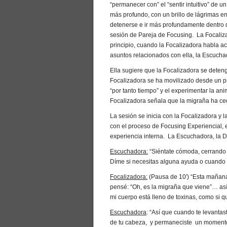
“permanecer con” el “sentir intuitivo” de u
más profundo, con un brillo de lágrimas e
detenerse e ir más profundamente dentro d
sesión de Pareja de Focusing. La Focaliza
principio, cuando la Focalizadora habla ac
asuntos relacionados con ella, la Escucha
Ella sugiere que la Focalizadora se detenga
Focalizadora se ha movilizado desde un pr
“por tanto tiempo” y el experimentar la ani
Focalizadora señala que la migraña ha ce
La sesión se inicia con la Focalizadora y 
con el proceso de Focusing Experiencial, 
experiencia interna. La Escuchadora, la 
Escuchadora:
“Siéntate cómoda, cerrando l
Díme si necesitas alguna ayuda o cuando e
Focalizadora:
(Pausa de 10′) “Esta mañana
pensé: “Oh, es la migraña que viene”… así
mi cuerpo está lleno de toxinas, como si q
Escuchadora
: “Así que cuando te levantas
de tu cabeza, y permaneciste un momento co