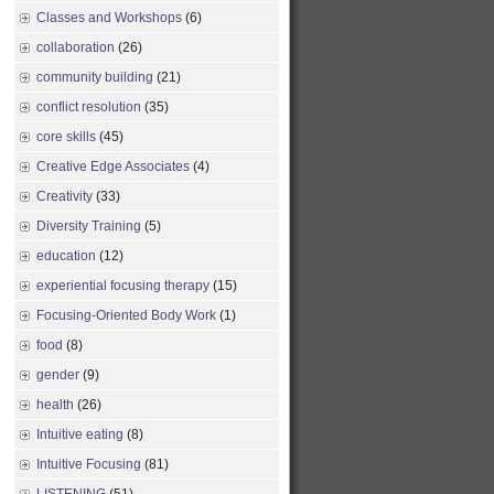
Classes and Workshops
(6)
collaboration
(26)
community building
(21)
conflict resolution
(35)
core skills
(45)
Creative Edge Associates
(4)
Creativity
(33)
Diversity Training
(5)
education
(12)
experiential focusing therapy
(15)
Focusing-Oriented Body Work
(1)
food
(8)
gender
(9)
health
(26)
Intuitive eating
(8)
Intuitive Focusing
(81)