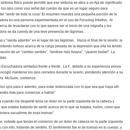
n síntoma físico puede permitir que ese síntoma se abra a un Ajá de significado
n los ojos como una señal del cuerpo de que es un lugar seguro para
el “sentir de toda la cosa”.El resumen muestra una pequeña porción de la
dora es una persona experimentada en el uso de Focusing Intuitivo. Al
erca de levantarse con lo que parece ser el inicio de una migraña y los
dora se da cuenta de una leve presencia de lágrimas.
 y “sienta adentro” en el lugar de las lágrimas. Hacia el final de la sesión, la
ofundo sollozo acerca de la carga pesada de la depresión que ella ha tenido
mación de un “cambio sentido”, “sentirse más liviana”, “¡querer bailar!” La
dido.
la Escuchadora sentadas frente a frente. La F., debido a su experiencia previa
escogió mantener los ojos cerrados durante la sesión, prestando atención a su
Dra. McGuire, comienza:
os ojos para ir adentro, para estar sintonizada con lo que sea que haya allí
stés lista para comenzar a hablar”
 cuando me desperté tenía un dolor en la parte izquierda de la cabeza y
 que estaba tratando de sentir acerca de lo que se trataba, humm, como que
uisiera sacudirme de esas toxinas”.
te, notaste que tenías el comienzo de un dolor de cabeza en la parte izquierda
n ello, tratando de sentirlo. El sentimiento fue el de toxinas en tu cuerpo, y