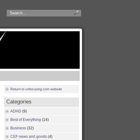
Return to cefocusing.com website
Categories
ADHD
(9)
Best of Everything
(14)
Business
(32)
CEF news and goods
(4)