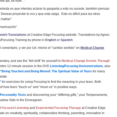
iene allí, es hum…”
molesta es que intentas aclarar tu garganta y esto no sucede, también piensas
 Deseas proyectar tu voz y que esta salga. Esto es difícil para las otras
 hablar”.
omunicación”.
anish Translations
at Creative Edge Focusing website. Translations by Agnes
ng/Focusing Training by phone in
English
or
Spanish
.
 comentario, y ver por Ud. mismo el “cambio sentido” en
Medical Change
tary, and see the “felt shift” for yourself in
Medical Change Events Through
entire 12-minute session in the DVD
Listening/Focusing Demonstrations
, also
“Being Touched and Being Moved: The Spiritual Value of Tears
for many
elate.
”
for exercises for using Focusing to find the meaning in your tears. Both
 of how tears “touch us” and “move us” in positive ways.
Personality Tests
and discovering your “differing gifts,” your Temperaments,
 Shadow Side in the Enneagram.
d
Focused Listening
and
Experiential Focusing Therapy
at Creative Edge
s on creativity, spirituality, collaborative thinking, parenting, innovation in