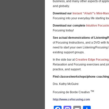
business, and many other aspects of applic
and globally.
Download our
Instant “Ahah!”s Mini-Man
Focusing into your everyday life starting to
Download our complete
Intuitive Focusin
Focusing today!
See actual demonstrations of Listening/
of Focusing Instructions, and a DVD with f
need to start your own Listening/Focusing P
existing support groups.
In the side bar at
Creative Edge Focusing
Relaxation and Focusing exercises and jo
practice, and support.
Find classes/workshops/phone coaching
Dra. Kathy McGuire
TM
Focusing de Borde Creativo
http://www.cefocusing.com