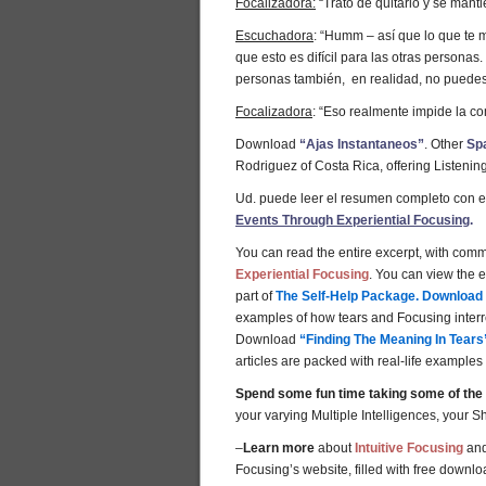
Focalizadora:
“Trato de quitarlo y se mant
Escuchadora
: “Humm – así que lo que te 
que esto es difícil para las otras personas.
personas también, en realidad, no puedes
Focalizadora
: “Eso realmente impide la c
Download
“Ajas Instantaneos”
. Other
Sp
Rodriguez of Costa Rica, offering Listeni
Ud. puede leer el resumen completo con el
Events Through Experiential Focusing
.
You can read the entire excerpt, with commen
Experiential Focusing
. You can view the 
part of
The Self-Help Package.
Download
examples of how tears and Focusing interr
Download
“Finding The Meaning In Tears
articles are packed with real-life examples
Spend some fun time taking some of the
your varying Multiple Intelligences, your
–
Learn more
about
Intuitive Focusing
an
Focusing’s website, filled with free download