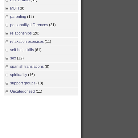
LISTENING
(51)
MBTI
(9)
parenting
(12)
personality differences
(21)
relationships
(20)
relaxation exercises
(11)
self-help skills
(61)
sex
(12)
spanish translations
(8)
spirituality
(16)
support groups
(18)
Uncategorized
(11)