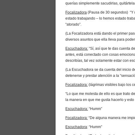
querías simplemente sacudirlas, quitártela
Focalizadora
(Pausa de 30 segundos) “Y n
estado trabajando – lo hemos estado traba
“atorado”.
(La Focalizadora está dando el primer pa
diversos asuntos que ella lleva para poder
Escuchadora:
“Sí, así que te das cuenta 
antes, está conectado con cosas emociona
describías, tal vez solamente estar con 
(La Escuchadora se da cuenta del inicio de
detenerse y prestar atención a la “sensaci
Focalizadora:
(lágrimas visibles bajo los 
“Lo que me molesta de ello es que trato de
la manera en que me gusta hacerlo y esto 
Escuchadora:
“Humm”
Focalizadora:
“De alguna manera me impide
Escuchadora
: “Humm”