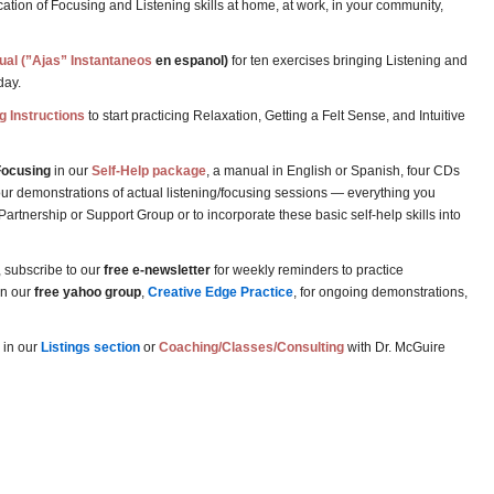
ation of Focusing and Listening skills at home, at work, in your community,
ual
(”Ajas” Instantaneos
en espanol)
for ten exercises bringing Listening and
day.
g Instructions
to start practicing Relaxation, Getting a Felt Sense, and Intuitive
Focusing
in our
Self-Help package
, a manual in English or Spanish, four CDs
our demonstrations of actual listening/focusing sessions — everything you
artnership or Support Group or to incorporate these basic self-help skills into
, subscribe to our
free e-newsletter
for weekly reminders to practice
in our
free yahoo group
,
Creative Edge Practice
, for ongoing demonstrations,
in our
Listings section
or
Coaching/Classes/Consulting
with Dr. McGuire