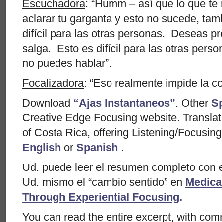
Escuchadora
: “Humm – así que lo que te 
aclarar tu garganta y esto no sucede, ta
difícil para las otras personas. Deseas pr
salga. Esto es difícil para las otras pers
no puedes hablar”.
Focalizadora
: “Eso realmente impide la c
Download
“Ajas Instantaneos”
. Other
S
Creative Edge Focusing website. Transla
of Costa Rica, offering Listening/Focusing
English
or
Spanish
.
Ud. puede leer el resumen completo con e
Ud. mismo el “cambio sentido” en
Medica
Through Experiential Focusing
.
You can read the entire excerpt, with comm