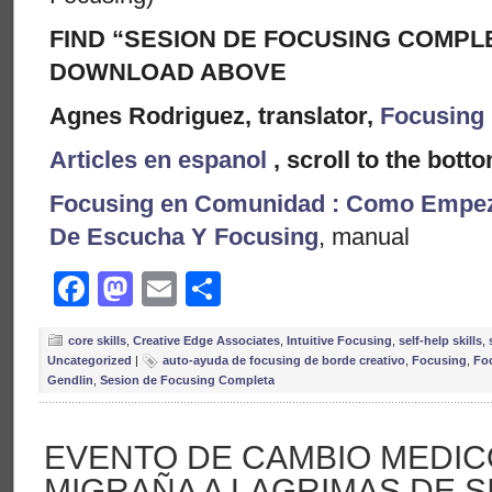
FIND “SESION DE FOCUSING COMPLE
DOWNLOAD ABOVE
Agnes Rodriguez, translator,
Focusing 
Articles en espanol
, scroll to the bott
Focusing en Comunidad : Como Empe
De Escucha Y Focusing
, manual
Facebook
Mastodon
Email
Share
core skills
,
Creative Edge Associates
,
Intuitive Focusing
,
self-help skills
,
Uncategorized
|
auto-ayuda de focusing de borde creativo
,
Focusing
,
Fo
Gendlin
,
Sesion de Focusing Completa
EVENTO DE CAMBIO MEDIC
MIGRAÑA A LAGRIMAS DE S