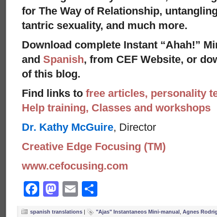
for The Way of Relationship, untangling
tantric sexuality, and much more.
Download complete Instant “Ahah!” Mi
and
Spanish
, from CEF Website, or dow
of this blog.
Find links to
free articles, personality t
Help training, Classes and workshops
Dr. Kathy McGuire
, Director
Creative Edge Focusing (TM)
www.cefocusing.com
Facebook
Mastodon
Email
Share
spanish translations
|
"Ajas" Instantaneos Mini-manual
,
Agnes Rodri