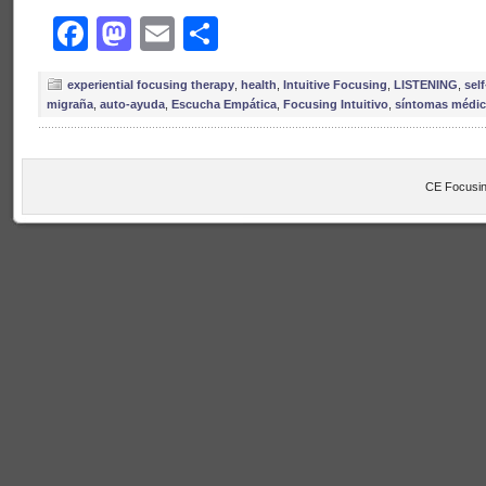
Facebook
Mastodon
Email
Share
experiential focusing therapy
,
health
,
Intuitive Focusing
,
LISTENING
,
self
migraña
,
auto-ayuda
,
Escucha Empática
,
Focusing Intuitivo
,
síntomas médi
CE Focusin