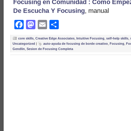
Focusing en Comunidad : Como Empe
De Escucha Y Focusing
, manual
Facebook
Mastodon
Email
Share
core skills
,
Creative Edge Associates
,
Intuitive Focusing
,
self-help skills
,
Uncategorized
|
auto-ayuda de focusing de borde creativo
,
Focusing
,
Fo
Gendlin
,
Sesion de Focusing Completa